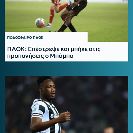
ΠΟΔΟΣΦΑΙΡΟ
ΠΑΟΚ
ΠΑΟΚ: Επέστρεψε και μπήκε στις
προπονήσεις ο Μπάμπα