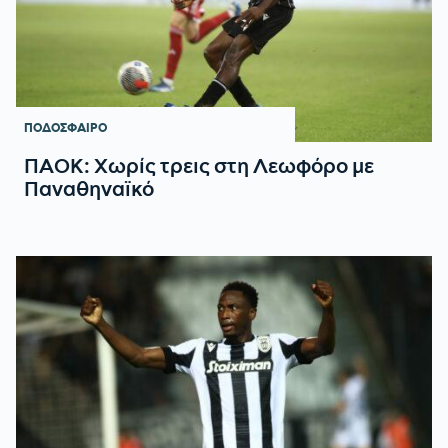
ΠΟΔΟΣΦΑΙΡΟ
ΠΑΟΚ: Χωρίς τρεις στη Λεωφόρο με
Παναθηναϊκό