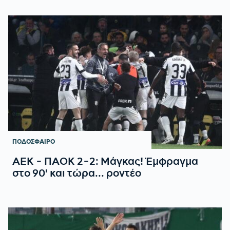
ΠΟΔΟΣΦΑΙΡΟ
ΑΕΚ - ΠΑΟΚ 2-2: Μάγκας! Έμφραγμα
στο 90' και τώρα... ροντέο