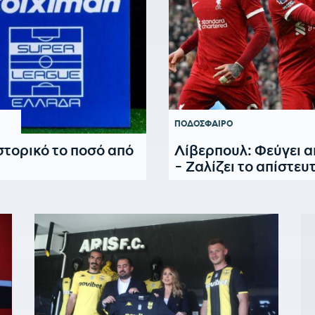
ΠΟΔΟΣΦΑΙΡΟ
στορικό το ποσό από
Λίβερπουλ: Φεύγει α
- Ζαλίζει το απίστε