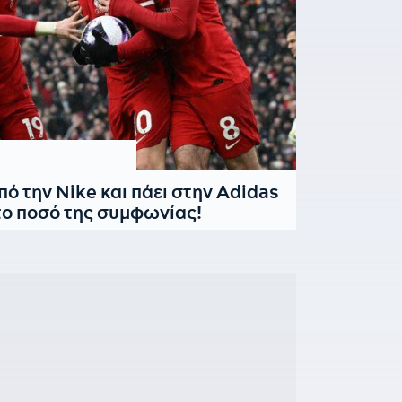
πό την Nike και πάει στην Adidas
υτο ποσό της συμφωνίας!