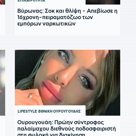
ΕΠΙΚΑΙΡΟΤΗΤΑ
Βύρωνας: Σοκ και θλίψη - Απεβίωσε η
16χρονη-πειραματόζωο των
εμπόρων ναρκωτικών
LIFESTYLE
ΕΘΝΙΚΗ ΟΥΡΟΥΓΟΥΑΗΣ
Ουρουγουάη: Πρώην σύντροφος
παλαίμαχου διεθνούς ποδοσφαιριστή
στη φυλακή για διακίνηση