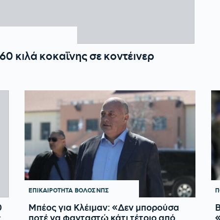
0 κιλά κοκαΐνης σε κοντέινερ
ΕΠΙΚΑΙΡΟΤΗΤΑ
ΒΟΛΟΣ ΝΠΣ
Π
0
Μπέος για Κλέιμαν: «Δεν μπορούσα
ς
ποτέ να φανταστώ κάτι τέτοιο από
«