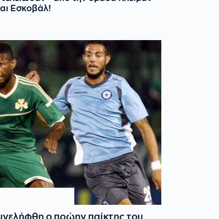
αι Εσκοβάλ!
υνελήφθη ο πρώην παίκτης του