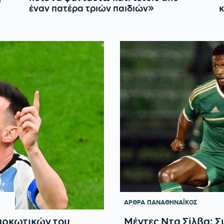
έναν πατέρα τριών παιδιών»
κ
ΑΡΘΡΑ
ΠΑΝΑΘΗΝΑΪΚΟΣ
ναρκωτικών του
Μέντες Ντα Σίλβα: Σ