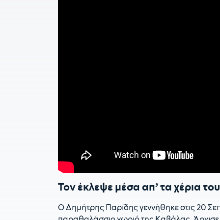
Τον έκλεψε μέσα απ’ τα χέρια το
Ο Δημήτρης Παρίδης γεννήθηκε στις 20 Σε
παραθαλάσσιο χωριό της Καβάλας. Άρχισε να