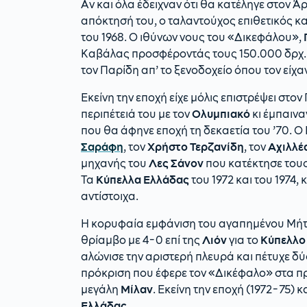
Αν και όλα έδειχναν ότι θα κατέληγε στον Άρ
απόκτησή του, ο ταλαντούχος επιθετικός κα
του 1968. Ο ιθύνων νους του «Δικεφάλου»,
Καβάλας προσφέροντάς τους 150.000 δρχ. κ
τον Παρίδη απ’ το ξενοδοχείο όπου τον είχα
Εκείνη την εποχή είχε μόλις επιστρέψει στο
περιπέτειά του με τον
Ολυμπιακό
κι έμπαινα
που θα άφηνε εποχή τη δεκαετία του ’70. Ο
Σαράφη
, τον
Χρήστο Τερζανίδη
, τον
Αχιλλέ
μηχανής του
Λες Σάνον
που κατέκτησε τους
Τα
Κύπελλα Ελλάδας
του 1972 και του 1974
αντίστοιχα.
Η κορυφαία εμφάνιση του αγαπημένου Μήτ
θρίαμβο με 4-0 επί της
Λιόν
για το
Κύπελλο
αλώνισε την αριστερή πλευρά και πέτυχε δ
πρόκριση που έφερε τον «Δικέφαλο» στα πρ
μεγάλη
Μίλαν
. Εκείνη την εποχή (1972-75) 
Ελλάδας
.