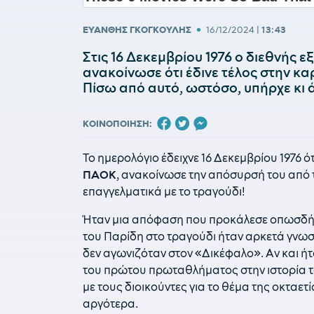
•
ΕΥΑΝΘΗΣ ΓΚΟΓΚΟΥΛΗΣ
16/12/2024
|
13:43
Στις 16 Δεκεμβρίου 1976 ο διεθνής 
ανακοίνωσε ότι έδινε τέλος στην καρ
Πίσω από αυτό, ωστόσο, υπήρχε κι 
ΚΟΙΝΟΠΟΙΗΣΗ:
Το ημερολόγιο έδειχνε 16 Δεκεμβρίου 1976 ό
ΠΑΟΚ
, ανακοίνωσε την απόσυρσή του από τ
επαγγελματικά με το τραγούδι!
Ήταν μια απόφαση που προκάλεσε οπωσδήπο
του Παρίδη στο τραγούδι ήταν αρκετά γνωσ
δεν αγωνιζόταν στον «Δικέφαλο». Αν και ήτ
του πρώτου πρωταθλήματος στην ιστορία το
με τους διοικούντες για το θέμα της οκταετ
αργότερα.