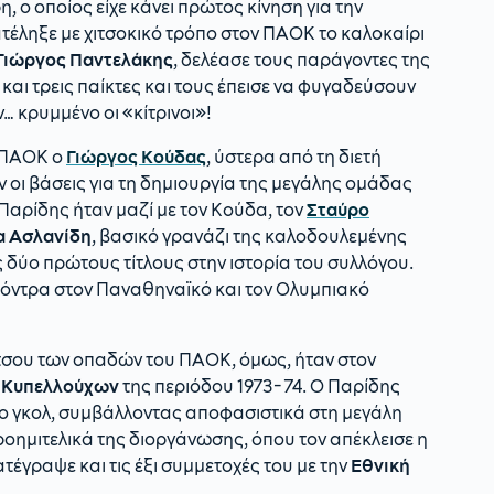
η, ο οποίος είχε κάνει πρώτος κίνηση για την
τέληξε με χιτσοκικό τρόπο στον ΠΑΟΚ το καλοκαίρι
Γιώργος Παντελάκης
, δελέασε τους παράγοντες της
αι τρεις παίκτες και τους έπεισε να φυγαδεύσουν
ν… κρυμμένο οι «κίτρινοι»!
ν ΠΑΟΚ ο
Γιώργος Κούδας
, ύστερα από τη διετή
ν οι βάσεις για τη δημιουργία της μεγάλης ομάδας
 Παρίδης ήταν μαζί με τον Κούδα, τον
Σταύρο
α Ασλανίδη
, βασικό γρανάζι της καλοδουλεμένης
 δύο πρώτους τίτλους στην ιστορία του συλλόγου.
, κόντρα στον Παναθηναϊκό και τον Ολυμπιακό
σου των οπαδών του ΠΑΟΚ, όμως, ήταν στον
 Κυπελλούχων
της περιόδου 1973-74. Ο Παρίδης
ύο γκολ, συμβάλλοντας αποφασιστικά στη μεγάλη
οημιτελικά της διοργάνωσης, όπου τον απέκλεισε η
κατέγραψε και τις έξι συμμετοχές του με την
Εθνική