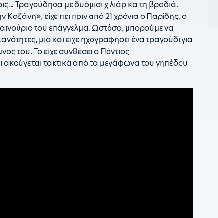
ρις… Τραγούδησα με δυόμισι χιλιάρικα τη βραδιά.
0
 Κοζάνη», είχε πει πριν από 21 χρόνια ο Παρίδης, ο
κ
καινούριο του επάγγελμα. Ωστόσο, μπορούμε να
ανότητες, μια και είχε ηχογραφήσει ένα τραγούδι για
0
τ
ος του. Το είχε συνθέσει ο Πόντιος
ι ακούγεται τακτικά από τα μεγάφωνα του γηπέδου
0
ξ
0
0
θ
0
τ
0
Ά
2
γ