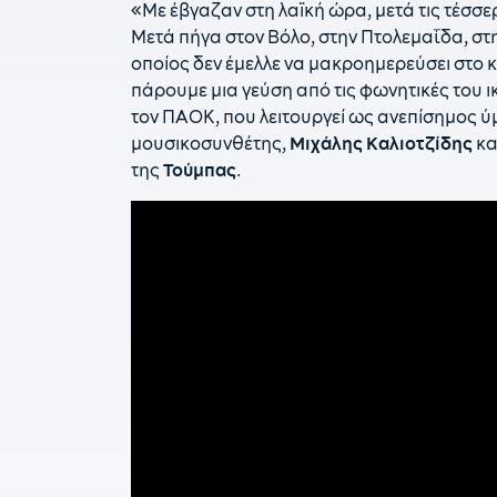
«Με έβγαζαν στη λαϊκή ώρα, μετά τις τέσσε
Μετά πήγα στον Βόλο, στην Πτολεμαΐδα, στην
οποίος δεν έμελλε να μακροημερεύσει στο 
πάρουμε μια γεύση από τις φωνητικές του ικ
τον ΠΑΟΚ, που λειτουργεί ως ανεπίσημος ύμν
μουσικοσυνθέτης,
Μιχάλης Καλιοτζίδης
κα
της
Τούμπας
.