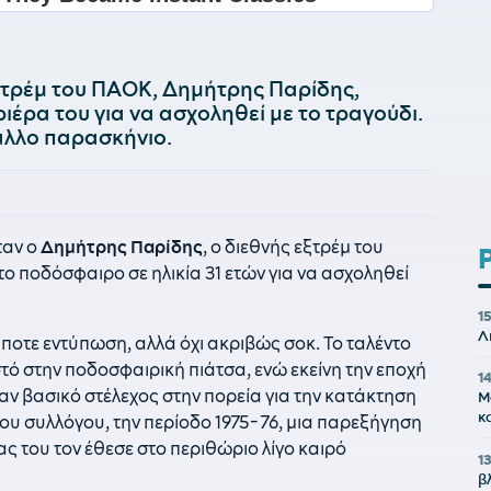
εξτρέμ του ΠΑΟΚ, Δημήτρης Παρίδης,
ιέρα του για να ασχοληθεί με το τραγούδι.
άλλο παρασκήνιο.
ταν ο
Δημήτρης Παρίδης
, ο διεθνής εξτρέμ του
ο ποδόσφαιρο σε ηλικία 31 ετών για να ασχοληθεί
1
Λ
τε εντύπωση, αλλά όχι ακριβώς σοκ. Το ταλέντο
τό στην ποδοσφαιρική πιάτσα, ενώ εκείνη την εποχή
1
αν βασικό στέλεχος στην πορεία για την κατάκτηση
Μ
κ
υ συλλόγου, την περίοδο 1975-76, μια παρεξήγηση
ίας του τον έθεσε στο περιθώριο λίγο καιρό
1
β