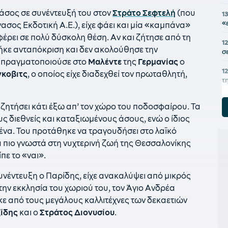
 άσος σε συνέντευξή του στον
Στράτο Σεφτελή
(που
1
«
γασος Εκδοτική Α.Ε.), είχε φάει και μία «καμπάνα»
φέρει σε πολύ δύσκολη θέση. Αν και ζήτησε από τη
12
ήκε ανταπόκριση και δεν ακολούθησε την
σ
υ πραγματοποιούσε στο
Μαλέντε
της
Γερμανίας
ο
1
κοβιτς
, ο οποίος είχε διαδεχθεί τον πρωταθλητή,
τ
1
αζητήσει κάτι έξω απ’ τον χώρο του ποδοσφαίρου. Τα
ό
υς διεθνείς και καταξιωμένους άσους, ενώ ο ίδιος
ε
ημένα. Του προτάθηκε να τραγουδήσει στο λαϊκό
11
α πιο γνωστά στη νυχτερινή ζωή της Θεσσαλονίκης
κ
πε το «ναι».
σ
έντευξη ο Παρίδης, είχε ανακαλύψει από μικρός
1
έ
την εκκλησία του χωριού του, τον Άγιο Ανδρέα
κε από τους μεγάλους καλλιτέχνες των δεκαετιών
1
ζίδης
και ο
Στράτος Διονυσίου
.
π
Ι