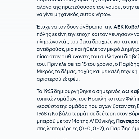
αλάνα της πρωτεύουσας του νομού, στην τ
να γίνει μηχανικός αυτοκινήτων.
Έτυχε να τον δουν άνθρωποι της
ΑΕΚ Καβά
πόλης εκείνη την εποχή και τον «έψησαν» ν
πληρώνοντάς του δέκα δραχμές για τα εισιτ
αντιδρούσε, μια και ήθελε τον μικρό Δημή
πίσω όταν οι ιθύνοντες του συλλόγου διαβεβ
του. Πριν κλείσει τα 15 του χρόνια, ο Παρί
Μικρός το δέμας, ταχύς και με καλή τεχνικ
αριστερού εξτρέμ.
Το 1965 δημιουργήθηκε ο σημερινός
ΑΟ Κα
τοπικών ομάδων, του Ηρακλή και των Φιλίπ
νεοσύστατης ομάδας που αγωνιζόταν στη Β
1968 η Καβάλα τερμάτισε δεύτερη στον Βόρ
μπαράζ με τον 14ο της Α’ Εθνικής,
Πανσερρ
στις λεπτομέρειες (0-0, 0-2), ο Παρίδης ό