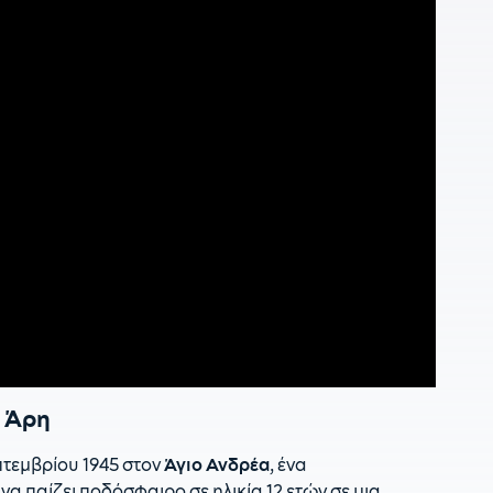
2
Λ
2
ρ
υ Άρη
πτεμβρίου 1945 στον
Άγιο Ανδρέα
, ένα
 παίζει ποδόσφαιρο σε ηλικία 12 ετών σε μια