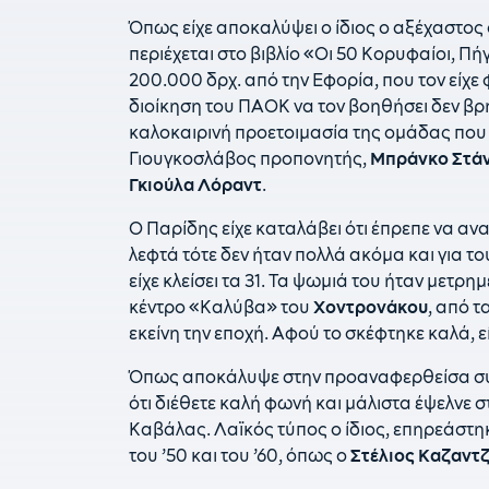
Όπως είχε αποκαλύψει ο ίδιος ο αξέχαστος
περιέχεται στο βιβλίο «Οι 50 Κορυφαίοι, Πή
200.000 δρχ. από την Εφορία, που τον είχε 
διοίκηση του ΠΑΟΚ να τον βοηθήσει δεν βρ
καλοκαιρινή προετοιμασία της ομάδας πο
Γιουγκοσλάβος προπονητής,
Μπράνκο Στάν
Γκιούλα Λόραντ
.
Ο Παρίδης είχε καταλάβει ότι έπρεπε να αν
λεφτά τότε δεν ήταν πολλά ακόμα και για το
είχε κλείσει τα 31. Τα ψωμιά του ήταν μετρ
κέντρο «Καλύβα» του
Χοντρονάκου
, από τ
εκείνη την εποχή. Αφού το σκέφτηκε καλά, εί
Όπως αποκάλυψε στην προαναφερθείσα συν
ότι διέθετε καλή φωνή και μάλιστα έψελνε σ
Καβάλας. Λαϊκός τύπος ο ίδιος, επηρεάστη
του ’50 και του ’60, όπως ο
Στέλιος Καζαντ