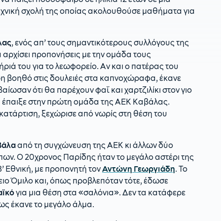
εχνική σχολή της οποίας ακολουθούσε μαθήματα για
λας
, ενός απ’ τους σημαντικότερους συλλόγους της
α αρχίσει προπονήσεις με την ομάδα τους
ήριά του για το λεωφορείο. Αν και ο πατέρας του
τρη βοηθό στις δουλειές στα καπνοχώραφα, έκανε
αίωσαν ότι θα παρέχουν φαΐ και χαρτζιλίκι στον γιο
δης έπαιξε στην πρώτη ομάδα της ΑΕΚ Καβάλας.
ή κατάρτιση, ξεχώρισε από νωρίς στη θέση του
βάλα
από τη συγχώνευση της ΑΕΚ κι άλλων δύο
πων. Ο 20χρονος Παρίδης ήταν το μεγάλο αστέρι της
’ Εθνική, με προπονητή τον
Αντώνη Γεωργιάδη
. Το
ειο Όμιλο και, όπως προβλεπόταν τότε, έδωσε
αϊκό
για μια θέση στα «σαλόνια». Δεν τα κατάφερε
μως έκανε το μεγάλο άλμα.