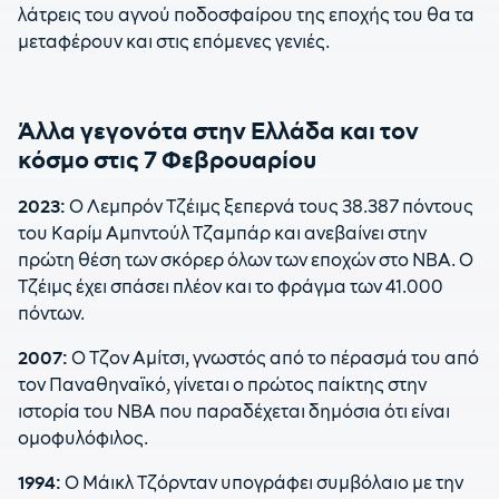
λάτρεις του αγνού ποδοσφαίρου της εποχής του θα τα
μεταφέρουν και στις επόμενες γενιές.
Άλλα γεγονότα στην Ελλάδα και τον
κόσμο στις 7 Φεβρουαρίου
2023:
Ο Λεμπρόν Τζέιμς ξεπερνά τους 38.387 πόντους
του Καρίμ Αμπντούλ Τζαμπάρ και ανεβαίνει στην
πρώτη θέση των σκόρερ όλων των εποχών στο ΝΒΑ. Ο
Τζέιμς έχει σπάσει πλέον και το φράγμα των 41.000
πόντων.
2007:
Ο Τζον Αμίτσι, γνωστός από το πέρασμά του από
τον Παναθηναϊκό, γίνεται ο πρώτος παίκτης στην
ιστορία του ΝΒΑ που παραδέχεται δημόσια ότι είναι
ομοφυλόφιλος.
1994:
Ο Μάικλ Τζόρνταν υπογράφει συμβόλαιο με την