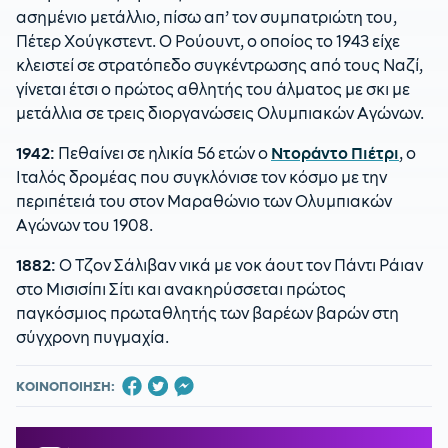
ασημένιο μετάλλιο, πίσω απ’ τον συμπατριώτη του,
Πέτερ Χούγκστεντ. Ο Ρούουντ, ο οποίος το 1943 είχε
κλειστεί σε στρατόπεδο συγκέντρωσης από τους Ναζί,
γίνεται έτσι ο πρώτος αθλητής του άλματος με σκι με
μετάλλια σε τρεις διοργανώσεις Ολυμπιακών Αγώνων.
1942:
Πεθαίνει σε ηλικία 56 ετών ο
Ντοράντο Πιέτρι
, ο
Ιταλός δρομέας που συγκλόνισε τον κόσμο με την
περιπέτειά του στον Μαραθώνιο των Ολυμπιακών
Αγώνων του 1908.
1882:
Ο Τζον Σάλιβαν νικά με νοκ άουτ τον Πάντι Ράιαν
στο Μισισίπι Σίτι και ανακηρύσσεται πρώτος
παγκόσμιος πρωταθλητής των βαρέων βαρών στη
σύγχρονη πυγμαχία.
ΚΟΙΝΟΠΟΙΗΣΗ: