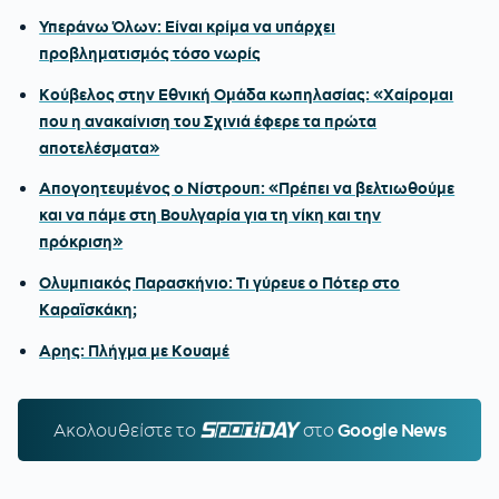
Υπεράνω Όλων: Είναι κρίμα να υπάρχει
προβληματισμός τόσο νωρίς
Κούβελος στην Εθνική Ομάδα κωπηλασίας: «Χαίρομαι
που η ανακαίνιση του Σχινιά έφερε τα πρώτα
αποτελέσματα»
Απογοητευμένος ο Νίστρουπ: «Πρέπει να βελτιωθούμε
και να πάμε στη Βουλγαρία για τη νίκη και την
πρόκριση»
Ολυμπιακός Παρασκήνιο: Τι γύρευε ο Πότερ στο
Καραϊσκάκη;
Αρης: Πλήγμα με Κουαμέ
Ακολουθείστε τo
SPORTDAY.GR
στο
Google News