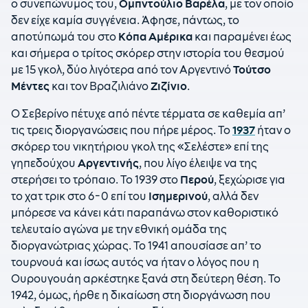
ο συνεπώνυμος του,
Ομπντούλιο Βαρέλα
, με τον οποίο
δεν είχε καμία συγγένεια. Άφησε, πάντως, το
αποτύπωμά του στο
Κόπα Αμέρικα
και παραμένει έως
και σήμερα ο τρίτος σκόρερ στην ιστορία του θεσμού
με 15 γκολ, δύο λιγότερα από τον Αργεντινό
Τούτσο
Μέντες
και τον Βραζιλιάνο
Ζιζίνιο
.
Ο Σεβερίνο πέτυχε από πέντε τέρματα σε καθεμία απ’
τις τρεις διοργανώσεις που πήρε μέρος. Το
1937
ήταν ο
σκόρερ του νικητήριου γκολ της «Σελέστε» επί της
γηπεδούχου
Αργεντινής
, που λίγο έλειψε να της
στερήσει το τρόπαιο. Το 1939 στο
Περού
, ξεχώρισε για
το χατ τρικ στο 6-0 επί του
Ισημερινού
, αλλά δεν
μπόρεσε να κάνει κάτι παραπάνω στον καθοριστικό
τελευταίο αγώνα με την εθνική ομάδα της
διοργανώτριας χώρας. Το 1941 απουσίασε απ’ το
τουρνουά και ίσως αυτός να ήταν ο λόγος που η
Ουρουγουάη αρκέστηκε ξανά στη δεύτερη θέση. Το
1942, όμως, ήρθε η δικαίωση στη διοργάνωση που