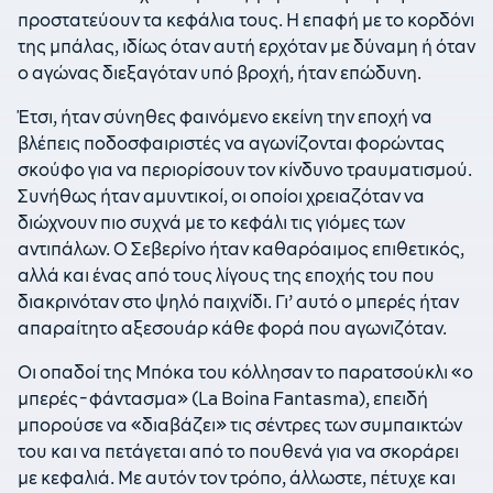
προστατεύουν τα κεφάλια τους. Η επαφή με το κορδόνι
της μπάλας, ιδίως όταν αυτή ερχόταν με δύναμη ή όταν
ο αγώνας διεξαγόταν υπό βροχή, ήταν επώδυνη.
Έτσι, ήταν σύνηθες φαινόμενο εκείνη την εποχή να
βλέπεις ποδοσφαιριστές να αγωνίζονται φορώντας
σκούφο για να περιορίσουν τον κίνδυνο τραυματισμού.
Συνήθως ήταν αμυντικοί, οι οποίοι χρειαζόταν να
διώχνουν πιο συχνά με το κεφάλι τις γιόμες των
αντιπάλων. Ο Σεβερίνο ήταν καθαρόαιμος επιθετικός,
αλλά και ένας από τους λίγους της εποχής του που
διακρινόταν στο ψηλό παιχνίδι. Γι’ αυτό ο μπερές ήταν
απαραίτητο αξεσουάρ κάθε φορά που αγωνιζόταν.
Οι οπαδοί της Μπόκα του κόλλησαν το παρατσούκλι «ο
μπερές-φάντασμα» (La Boina Fantasma), επειδή
μπορούσε να «διαβάζει» τις σέντρες των συμπαικτών
του και να πετάγεται από το πουθενά για να σκοράρει
με κεφαλιά. Με αυτόν τον τρόπο, άλλωστε, πέτυχε και