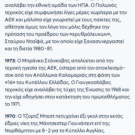
αναλάβει την εθνική ομάδα των ΗΠΑ. Ο Πολωνός
τεχνικός είχε συμφωνήσει λίγες μέρες νωρίτερα με την
ΑΕΚ και μάλιστα είχε γνωριστεί με τους παίκτες της,
αθέτησε όμως τον λόγο του μόλις δέχθηκε την
πρόταση του προέδρου των «ερυθρόλευκων»,
Σταύρου Νταϊφά, με τον οποίο είχε ξανασυνεργαστεί
και τη διετία 1980-81.
1973:
Ο Μπράνκο Στάνκοβιτς απολύεται από την
τεχνική ηγεσία της ΑΕΚ, ύστερα από τον αποκλεισμό-
σοκ από τον Απόλλωνα Καλαμαριάς στη φάση των
«16» του Κυπέλλου Ελλάδας. Ο Γιουγκοσλάβος
τεχνικός είχε αναλάβει τις τύχες της Ένωσης το 1968 και
την είχε οδηγήσει στην κατάκτηση του πρωταθλήματος
το 1971.
1970:
Ο Τζορτζ Μπεστ πετυχαίνει έξι γκολ στην εκτός
έδρας νίκη της Μάντσεστερ Γιουνάιτεντ επί της
Νορθάμπτον με 8-2 για το Κύπελλο Αγγλίας.