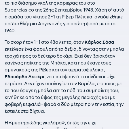
το πιο διάσημο γκολ της καριέρας του στο
Superclasico της 26ης Σεπτεμβρίου 1943. Χάρη σ’ αυτό
η ομάδα του νίκησε 2-1 τη Ρίβερ Πλέιτ και αναδείχθηκε
πρωταθλήτρια Αργεντινής για πρώτη φορά μετά το
1940.
Το σκορ ήταν 1-1 στο 48ο λεπτό, όταν
Κάρλος Σόσα
εκτέλεσε ένα φάουλ από τα δεξιά, δίνοντας στην μπάλα
τροχιά προς το δεύτερο δοκάρι. Εκεί δεν βρισκόταν
κανένας παίκτης της Μπόκα, κάτι που έκανε τους
αμυντικούς της Ρίβερ και τον τερματοφύλακα,
Εδουάρδο Λετιέρι
, να πιστέψουν ότι ο κίνδυνος είχε
περάσει. Δεν είχαν υπολογίσει τον Βαρέλα, ο οποίος με
το που έφυγε η μπάλα απ’ το πόδι του συμπαίκτη του,
κινήθηκε από το ύψος της μεγάλης περιοχής και με
φοβερή κεφαλιά-ψαράκι δύο μέτρα πριν την εστία, την
έστειλε στα δίχτυα.
Η «μυστηριώδης γκολάρα», όπως την είχε