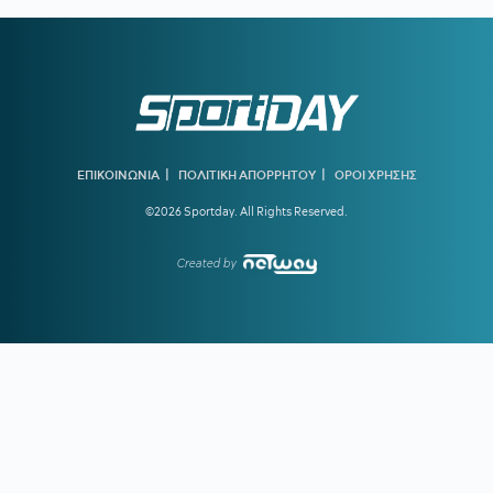
για το ματς με την ΤΣΣΚΑ 1948
19:56
ΠΑΟΚ ΜΕΤΑΓΡΑΦΕΣ:
Στη Θεσσαλονίκη για τις υπογραφές
ο Γιαννούλης
19:37
ΑΡΗΣ:
Πλήγμα με Κουαμέ
19:32
ΟΛΥΜΠΙΑΚΟΣ:
Ενδιαφέρον για τον αριστερό μπακ της
Πόρτο, Γκουστάβο Μόουρα
|
|
ΕΠΙΚΟΙΝΩΝΙΑ
ΠΟΛΙΤΙΚΗ ΑΠΟΡΡΗΤΟΥ
ΟΡΟΙ ΧΡΗΣΗΣ
©2026 Sportday. All Rights Reserved.
19:16
ΥΠΕΡΑΝΩ ΟΛΩΝ:
Είναι κρίμα να υπάρχει
προβληματισμός τόσο νωρίς
Created by
18:41
ΓΚΡΕΤΑ ΑΝΤΕΡΣΕΝ:
Πώς μία από τις κορυφαίες
κολυμβήτριες όλων των εποχών κινδύνευσε να πνιγεί στην
πισίνα
18:09
ΠΑΟΚ:
Τι είπε ο Λίσι για τη μεταγραφή του Γιαννούλη