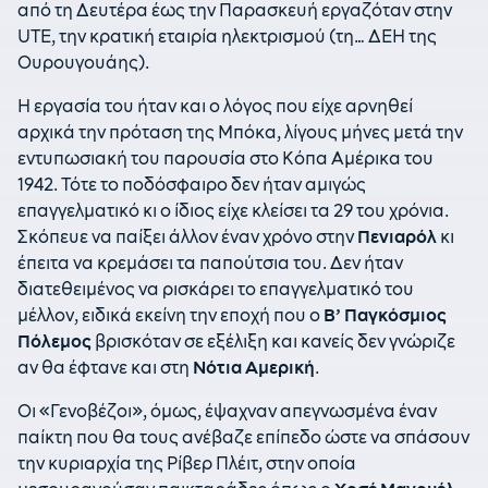
από τη Δευτέρα έως την Παρασκευή εργαζόταν στην
UTE, την κρατική εταιρία ηλεκτρισμού (τη… ΔΕΗ της
Ουρουγουάης).
Η εργασία του ήταν και ο λόγος που είχε αρνηθεί
αρχικά την πρόταση της Μπόκα, λίγους μήνες μετά την
εντυπωσιακή του παρουσία στο Κόπα Αμέρικα του
1942. Τότε το ποδόσφαιρο δεν ήταν αμιγώς
επαγγελματικό κι ο ίδιος είχε κλείσει τα 29 του χρόνια.
Σκόπευε να παίξει άλλον έναν χρόνο στην
Πενιαρόλ
κι
έπειτα να κρεμάσει τα παπούτσια του. Δεν ήταν
διατεθειμένος να ρισκάρει το επαγγελματικό του
μέλλον, ειδικά εκείνη την εποχή που ο
Β’ Παγκόσμιος
Πόλεμος
βρισκόταν σε εξέλιξη και κανείς δεν γνώριζε
αν θα έφτανε και στη
Νότια Αμερική
.
Οι «Γενοβέζοι», όμως, έψαχναν απεγνωσμένα έναν
παίκτη που θα τους ανέβαζε επίπεδο ώστε να σπάσουν
την κυριαρχία της Ρίβερ Πλέιτ, στην οποία