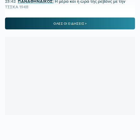
23:42
ΠΑΝΑΘΗΝΑΪΚΟΣ:
Η μέρα και η ώρα της ρεβάνς με την
ΤΣΣΚΑ 1948
23:24
ΠΑΝΑΘΗΝΑΪΚΟΣ-ΤΣΣΚΑ 1948 1-1:
Έτσι δεν πάει
ΟΛΕΣ ΟΙ ΕΙΔΗΣΕΙΣ >
πουθενά
22:09
Παναθηναϊκός - ΤΣΣΚΑ 1948 | 1-1 με το πλασέ του
Ρούσεφ
22:09
ΠΑΝΑΘΗΝΑΪΚΟΣ - ΤΣΣΚΑ 1948:
1-0 με υπέροχη κεφαλιά
του Γιάγκουσιτς
21:37
ΒΙΝΙΣΙΟΥΣ:
Μένει στη Ρεάλ Μαδρίτης
21:33
«Πέταξε» τον Ιούλιο η επιβατική κίνηση - Διακινήθηκαν
3,93 εκατ. επιβάτες
21:28
ΑΡΗΣ-ΠΑΝΘΡΑΚΙΚΟΣ 5-1:
Ορεξάτος και πολλά
υποσχόμενος
21:06
ΠΑΝΑΘΗΝΑΪΚΟΣ:
Το πρώτο μήνυμα του Λιβάι Γκαρσία
και το νούμερο που διάλεξε - Η παρουσίαση αλά Spiderman!
20:22
ΠΑΝΑΘΗΝΑΪΚΟΣ:
Αυτή είναι η ενδεκάδα του Νίστρουπ