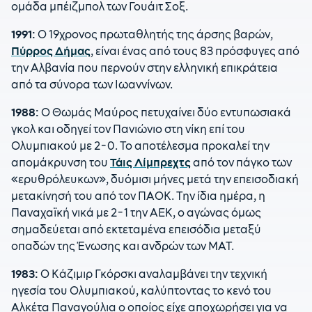
ομάδα μπέιζμπολ των Γουάιτ Σοξ.
1991:
Ο 19χρονος πρωταθλητής της άρσης βαρών,
Πύρρος Δήμας
, είναι ένας από τους 83 πρόσφυγες από
την Αλβανία που περνούν στην ελληνική επικράτεια
από τα σύνορα των Ιωαννίνων.
1988:
Ο Θωμάς Μαύρος πετυχαίνει δύο εντυπωσιακά
γκολ και οδηγεί τον Πανιώνιο στη νίκη επί του
Ολυμπιακού με 2-0. Το αποτέλεσμα προκαλεί την
απομάκρυνση του
Τάις Λίμπρεχτς
από τον πάγκο των
«ερυθρόλευκων», δυόμισι μήνες μετά την επεισοδιακή
μετακίνησή του από τον ΠΑΟΚ. Την ίδια ημέρα, η
Παναχαϊκή νικά με 2-1 την ΑΕΚ, ο αγώνας όμως
σημαδεύεται από εκτεταμένα επεισόδια μεταξύ
οπαδών της Ένωσης και ανδρών των ΜΑΤ.
1983:
Ο Κάζιμιρ Γκόρσκι αναλαμβάνει την τεχνική
ηγεσία του Ολυμπιακού, καλύπτοντας το κενό του
Αλκέτα Παναγούλια ο οποίος είχε αποχωρήσει για να