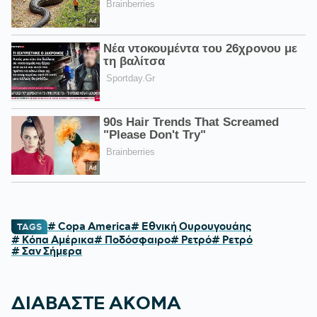
# Copa America
# Εθνική Ουρουγουάης
TAGS
# Κόπα Αμέρικα
# Ποδόσφαιρο
# Ρετρό
# Ρετρό
# Σαν Σήμερα
ΔΙΑΒΑΣΤΕ ΑΚΟΜΑ