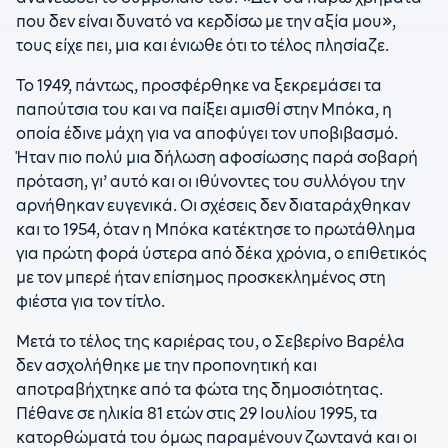
που δεν είναι δυνατό να κερδίσω με την αξία μου»,
τους είχε πει, μια και ένιωθε ότι το τέλος πλησίαζε.
Το 1949, πάντως, προσφέρθηκε να ξεκρεμάσει τα
παπούτσια του και να παίξει αμισθί στην Μπόκα, η
οποία έδινε μάχη για να αποφύγει τον υποβιβασμό.
Ήταν πιο πολύ μια δήλωση αφοσίωσης παρά σοβαρή
πρόταση, γι’ αυτό και οι ιθύνοντες του συλλόγου την
αρνήθηκαν ευγενικά. Οι σχέσεις δεν διαταράχθηκαν
και το 1954, όταν η Μπόκα κατέκτησε το πρωτάθλημα
για πρώτη φορά ύστερα από δέκα χρόνια, ο επιθετικός
με τον μπερέ ήταν επίσημος προσκεκλημένος στη
φιέστα για τον τίτλο.
Μετά το τέλος της καριέρας του, ο Σεβερίνο Βαρέλα
δεν ασχολήθηκε με την προπονητική και
αποτραβήχτηκε από τα φώτα της δημοσιότητας.
Πέθανε σε ηλικία 81 ετών στις 29 Ιουλίου 1995, τα
κατορθώματά του όμως παραμένουν ζωντανά και οι