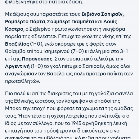
φιλοξενήθηκε στα πάτρια εδάφη.
Με άξιους συμπαραστάτες τους
Βιβιάνο Σαπιραΐν
,
Ρομπέρτο Πόρτα
,
Σούμπερτ Γκαμπέτα
και
Λουίς
Κάστρο
, ο Σεβερίνο πρωταγωνίστησε στη νικηφόρα
πορεία της «Σελέστε». Πέτυχε το γκολ της νίκης επί της
Βραζιλίας
(1-0), ενώ σκόραρε τρεις φορές στον
θρίαμβο επί του Ισημερινού (7-0) κι άλλη μία στο 3-1
επί της
Παραγουάης
. Στον ουσιαστικό τελικό με την
Αργεντινή
(1-0) το γκολ πέτυχε ο Σαπιραΐν, όμως όλοι
αναγνώρισαν τον Βαρέλα ως πολυτιμότερο παίκτη των
πρωταθλητών.
Πιο πολύ κι απ’ τις διακρίσεις του με τη γαλάζια φανέλα
της Εθνικής, ωστόσο, τον λάτρεψαν οι οπαδοί της
Μπόκα την εποχή που φόρεσε τα χρώματα της ομάδας
τους. Ήταν τέτοια η σχέση λατρείας που ανέπτυξε κι ο
ίδιος με τον σύλλογο, που το 1945 αρνήθηκε τη λευκή
επιταγή που του πρόσφεραν οι διοικούντες για να
ανανεώσει το συμβόλαιό του. «Δεν θα πάρω χρήματα