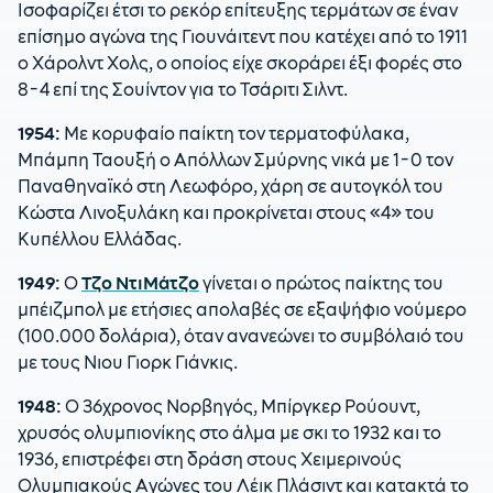
Ισοφαρίζει έτσι το ρεκόρ επίτευξης τερμάτων σε έναν
επίσημο αγώνα της Γιουνάιτεντ που κατέχει από το 1911
ο Χάρολντ Χολς, ο οποίος είχε σκοράρει έξι φορές στο
8-4 επί της Σουίντον για το Τσάριτι Σιλντ.
1954:
Με κορυφαίο παίκτη τον τερματοφύλακα,
Μπάμπη Ταουξή ο Απόλλων Σμύρνης νικά με 1-0 τον
Παναθηναϊκό στη Λεωφόρο, χάρη σε αυτογκόλ του
Κώστα Λινοξυλάκη και προκρίνεται στους «4» του
Κυπέλλου Ελλάδας.
1949:
Ο
Τζο ΝτιΜάτζο
γίνεται ο πρώτος παίκτης του
μπέιζμπολ με ετήσιες απολαβές σε εξαψήφιο νούμερο
(100.000 δολάρια), όταν ανανεώνει το συμβόλαιό του
με τους Νιου Γιορκ Γιάνκις.
1948:
Ο 36χρονος Νορβηγός, Μπίργκερ Ρούουντ,
χρυσός ολυμπιονίκης στο άλμα με σκι το 1932 και το
1936, επιστρέφει στη δράση στους Χειμερινούς
Ολυμπιακούς Αγώνες του Λέικ Πλάσιντ και κατακτά το