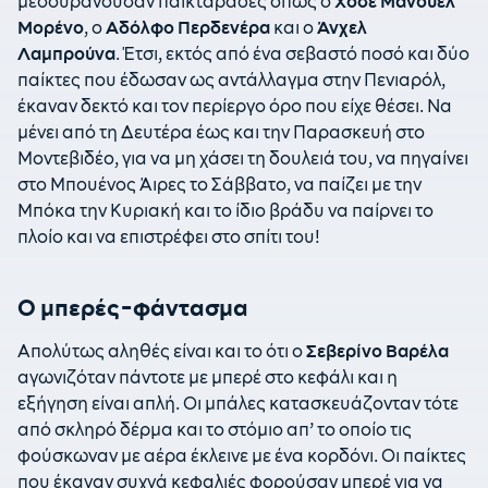
μεσουρανούσαν παικταράδες όπως ο
Χοσέ Μανουέλ
Μορένο
, ο
Αδόλφο Περδενέρα
και ο
Άνχελ
Λαμπρούνα
. Έτσι, εκτός από ένα σεβαστό ποσό και δύο
παίκτες που έδωσαν ως αντάλλαγμα στην Πενιαρόλ,
έκαναν δεκτό και τον περίεργο όρο που είχε θέσει. Να
μένει από τη Δευτέρα έως και την Παρασκευή στο
Μοντεβιδέο, για να μη χάσει τη δουλειά του, να πηγαίνει
στο Μπουένος Άιρες το Σάββατο, να παίζει με την
Μπόκα την Κυριακή και το ίδιο βράδυ να παίρνει το
πλοίο και να επιστρέφει στο σπίτι του!
Ο μπερές-φάντασμα
Απολύτως αληθές είναι και το ότι ο
Σεβερίνο Βαρέλα
αγωνιζόταν πάντοτε με μπερέ στο κεφάλι και η
εξήγηση είναι απλή. Οι μπάλες κατασκευάζονταν τότε
από σκληρό δέρμα και το στόμιο απ’ το οποίο τις
φούσκωναν με αέρα έκλεινε με ένα κορδόνι. Οι παίκτες
που έκαναν συχνά κεφαλιές φορούσαν μπερέ για να