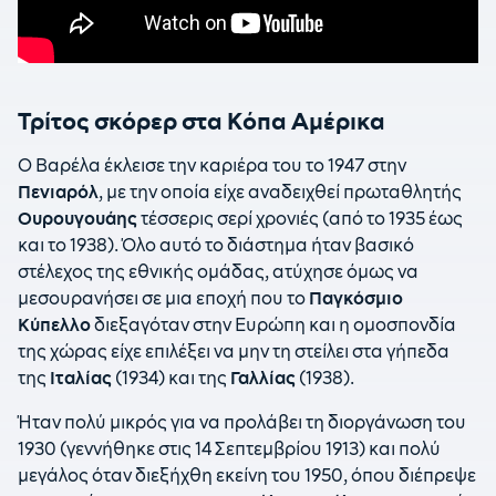
Τρίτος σκόρερ στα Κόπα Αμέρικα
Ο Βαρέλα έκλεισε την καριέρα του το 1947 στην
Πενιαρόλ
, με την οποία είχε αναδειχθεί πρωταθλητής
Ουρουγουάης
τέσσερις σερί χρονιές (από το 1935 έως
και το 1938). Όλο αυτό το διάστημα ήταν βασικό
στέλεχος της εθνικής ομάδας, ατύχησε όμως να
μεσουρανήσει σε μια εποχή που το
Παγκόσμιο
Κύπελλο
διεξαγόταν στην Ευρώπη και η ομοσπονδία
της χώρας είχε επιλέξει να μην τη στείλει στα γήπεδα
της
Ιταλίας
(1934) και της
Γαλλίας
(1938).
Ήταν πολύ μικρός για να προλάβει τη διοργάνωση του
1930 (γεννήθηκε στις 14 Σεπτεμβρίου 1913) και πολύ
μεγάλος όταν διεξήχθη εκείνη του 1950, όπου διέπρεψε