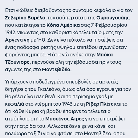
Έτσι νιώθεις διαβάζοντας το σύντομο κεφάλαιο για τον
Σεβερίνο Βαρέλα
, τον σούπερ σταρ της
Ουρουγουάης
που κατέκτησε το
Κόπα Αμέρικα
στις 7 Φεβρουαρίου
1942, νικώντας στο καθοριστικό τελευταίο ματς την
Αργεντινή
με 1-0. Δεν είναι εύκολο να πιστέψεις ότι
ένας ποδοσφαιριστής υψηλού επιπέδου αγωνιζόταν
φορώντας μπερέ. Ή ότι ενώ ανήκε στην
Μπόκα
Τζούνιορς
, περνούσε όλη την εβδομάδα πριν τους
αγώνες της στο
Μοντεβιδέο.
Υπάρχουν αποδεδειγμένα υπερβολές σε αρκετές
διηγήσεις του Γκαλεάνο, όμως όλα όσα έγραψε για τον
Βαρέλα είναι αληθινά. Και το περίφημο γκολ με
κεφαλιά στο ντέρμπι του 1943 με τη
Ρίβερ Πλέιτ
και το
ότι κάθε Κυριακή βράδυ έπαιρνε το τελευταίο
ατμόπλοιο απ’ το
Μπουένος Άιρες
για να επιστρέψει
στην πατρίδα του. Άλλωστε δεν είχε να κάνει και
πολύωρο ταξίδι για να φτάσει στο Μοντεβιδέο, όπου