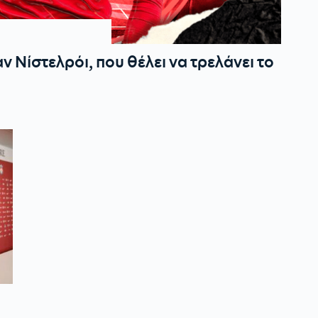
αν Νίστελρόι, που θέλει να τρελάνει το