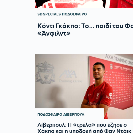
SD SPECIALS
ΠΟΔΟΣΦΑΙΡΟ
Κόντι Γκάκπο: Το... παιδί του Φ
«Άνφιλντ»
ΠΟΔΟΣΦΑΙΡΟ
ΛΙΒΕΡΠΟΥΛ
Λίβερπουλ: Η «τρέλα» που έζησε ο
Χάκπο και η υποδοχή από Φαν Ντάικ