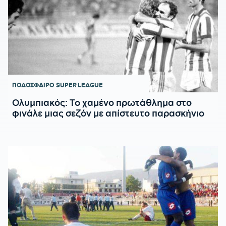
ΠΟΔΟΣΦΑΙΡΟ
SUPER LEAGUE
Ολυμπιακός: Το χαμένο πρωτάθλημα στο
φινάλε μιας σεζόν με απίστευτο παρασκήνιο