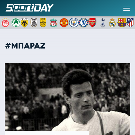
#ΜΠΑΡΑΖ