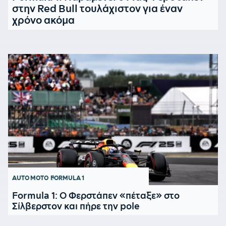
στην Red Bull τουλάχιστον για έναν
χρόνο ακόμα
AUTO MOTO
FORMULA 1
Formula 1: Ο Φερστάπεν «πέταξε» στο
Σίλβερστον και πήρε την pole