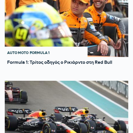
AUTO MOTO
FORMULA 1
Formula 1: Τρίτος οδηγός ο Ρικιάρντο στη Red Bull