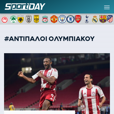
#ΑΝΤΙΠΑΛΟΙ ΟΛΥΜΠΙΑΚΟΥ