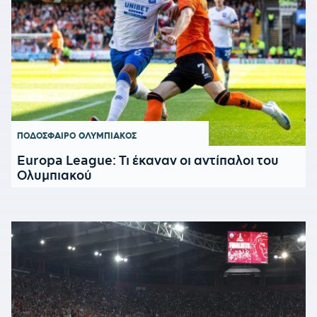
ΠΟΔΟΣΦΑΙΡΟ
ΟΛΥΜΠΙΑΚΟΣ
Europa League: Τι έκαναν οι αντίπαλοι του
Ολυμπιακού