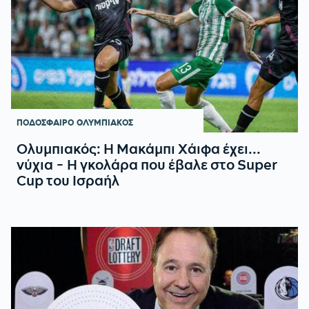
ΠΟΔΟΣΦΑΙΡΟ
ΟΛΥΜΠΙΑΚΟΣ
Oλυμπιακός: Η Μακάμπι Χάιφα έχει...
νύχια - Η γκολάρα που έβαλε στο Super
Cup του Ισραήλ