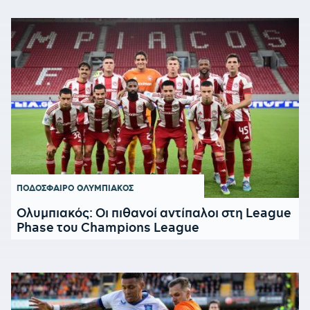
ΠΟΔΟΣΦΑΙΡΟ
ΟΛΥΜΠΙΑΚΟΣ
Ολυμπιακός: Οι πιθανοί αντίπαλοι στη League
Phase του Champions League