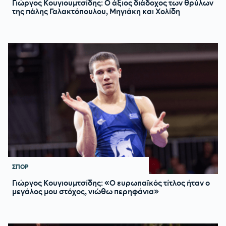
Γιώργος Κουγιουμτσίδης: Ο άξιος διάδοχος των θρύλων
της πάλης Γαλακτόπουλου, Μηγιάκη και Χολίδη
ΣΠΟΡ
Γιώργος Κουγιουμτσίδης: «Ο ευρωπαϊκός τίτλος ήταν ο
μεγάλος μου στόχος, νιώθω περηφάνια»