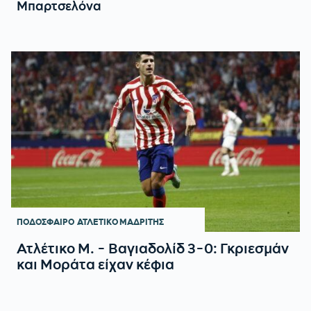
Μπαρτσελόνα
ΠΟΔΟΣΦΑΙΡΟ
ΑΤΛΕΤΙΚΟ ΜΑΔΡΙΤΗΣ
Ατλέτικο Μ. - Βαγιαδολίδ 3-0: Γκριεσμάν
και Μοράτα είχαν κέφια