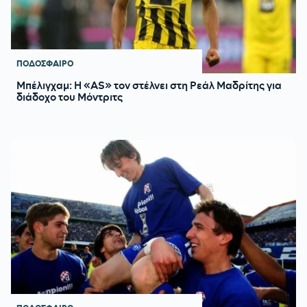
ΠΟΔΟΣΦΑΙΡΟ
Μπέλιγχαμ: Η «AS» τον στέλνει στη Ρεάλ Μαδρίτης για
διάδοχο του Μόντριτς