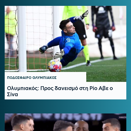
ΠΟΔΟΣΦΑΙΡΟ
ΟΛΥΜΠΙΑΚΟΣ
Ολυμπιακός: Προς δανεισμό στη Ρίο Αβε ο
Σίνα