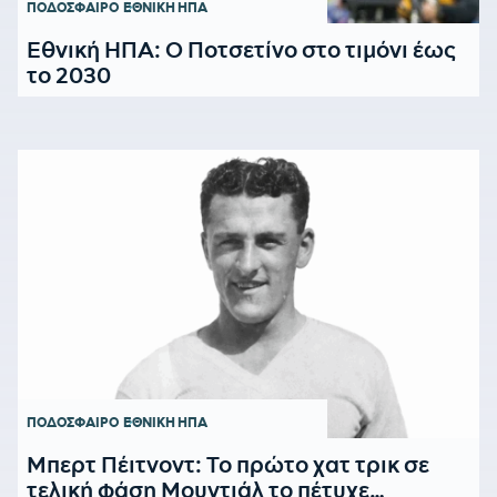
ΠΟΔΟΣΦΑΙΡΟ
ΕΘΝΙΚΗ ΗΠΑ
Εθνική ΗΠΑ: Ο Ποτσετίνο στο τιμόνι έως
το 2030
ΠΟΔΟΣΦΑΙΡΟ
ΕΘΝΙΚΗ ΗΠΑ
Μπερτ Πέιτνοντ: Το πρώτο χατ τρικ σε
τελική φάση Μουντιάλ το πέτυχε…