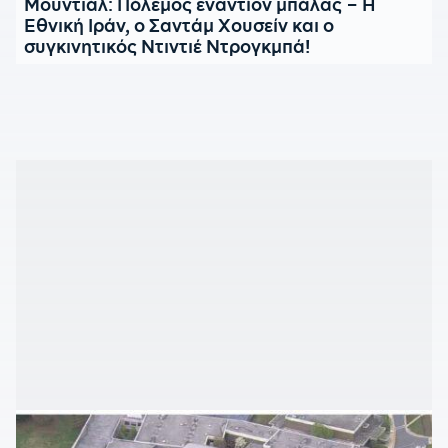
Μουντιάλ: Πόλεμος εναντίον μπάλας – Η
Εθνική Ιράν, ο Σαντάμ Χουσείν και ο
συγκινητικός Ντιντιέ Ντρογκμπά!