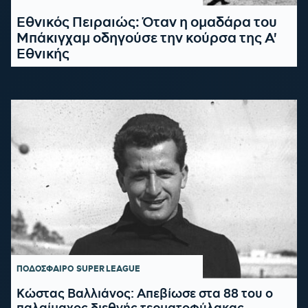
Εθνικός Πειραιώς: Όταν η ομαδάρα του
Μπάκιγχαμ οδηγούσε την κούρσα της Α'
Εθνικής
ΠΟΔΟΣΦΑΙΡΟ
SUPER LEAGUE
Κώστας Βαλλιάνος: Απεβίωσε στα 88 του ο
παλαίμαχος διεθνής τερματοφύλακας