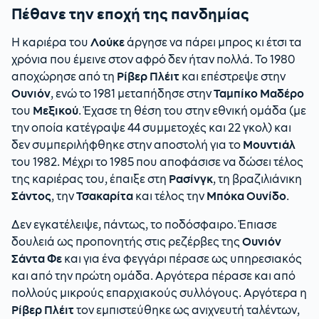
Πέθανε την εποχή της πανδημίας
Η καριέρα του
Λούκε
άργησε να πάρει μπρος κι έτσι τα
χρόνια που έμεινε στον αφρό δεν ήταν πολλά. Το 1980
αποχώρησε από τη
Ρίβερ Πλέιτ
και επέστρεψε στην
Ουνιόν
, ενώ το 1981 μεταπήδησε στην
Ταμπίκο Μαδέρο
του
Μεξικού
. Έχασε τη θέση του στην εθνική ομάδα (με
την οποία κατέγραψε 44 συμμετοχές και 22 γκολ) και
δεν συμπεριλήφθηκε στην αποστολή για το
Μουντιάλ
του 1982. Μέχρι το 1985 που αποφάσισε να δώσει τέλος
της καριέρας του, έπαιξε στη
Ρασίνγκ
, τη βραζιλιάνικη
Σάντος
, την
Τσακαρίτα
και τέλος την
Μπόκα Ουνίδο
.
Δεν εγκατέλειψε, πάντως, το ποδόσφαιρο. Έπιασε
δουλειά ως προπονητής στις ρεζέρβες της
Ουνιόν
Σάντα Φε
και για ένα φεγγάρι πέρασε ως υπηρεσιακός
και από την πρώτη ομάδα. Αργότερα πέρασε και από
πολλούς μικρούς επαρχιακούς συλλόγους. Αργότερα η
Ρίβερ Πλέιτ
τον εμπιστεύθηκε ως ανιχνευτή ταλέντων,