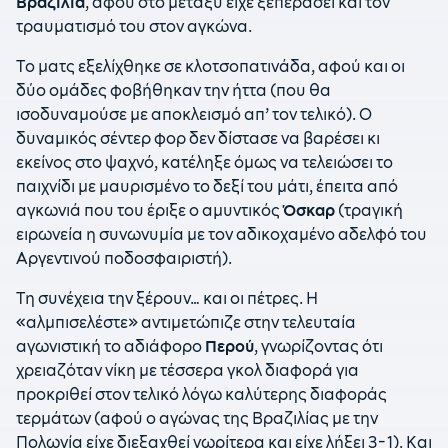
Βραζιλία
, αφού στο μεταξύ είχε ξεπεράσει και τον
τραυματισμό του στον αγκώνα.
Tο ματς εξελίχθηκε σε κλοτσοπατινάδα, αφού και οι
δύο ομάδες φοβήθηκαν την ήττα (που θα
ισοδυναμούσε με αποκλεισμό απ’ τον τελικό). Ο
δυναμικός σέντερ φορ δεν δίστασε να βαρέσει κι
εκείνος στο ψαχνό, κατέληξε όμως να τελειώσει το
παιχνίδι με μαυρισμένο το δεξί του μάτι, έπειτα από
αγκωνιά που του έριξε ο αμυντικός
Όσκαρ
(τραγική
ειρωνεία η συνωνυμία με τον αδικοχαμένο αδελφό του
Αργεντινού ποδοσφαιριστή).
Τη συνέχεια την ξέρουν… και οι πέτρες. Η
«αλμπισελέστε» αντιμετώπιζε στην τελευταία
αγωνιστική το αδιάφορο
Περού
, γνωρίζοντας ότι
χρειαζόταν νίκη με τέσσερα γκολ διαφορά για
προκριθεί στον τελικό λόγω καλύτερης διαφοράς
τερμάτων (αφού ο αγώνας της Βραζιλίας με την
Πολωνία είχε διεξαχθεί νωρίτερα και είχε λήξει 3-1). Και