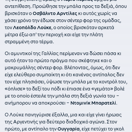
αντεπίθεση. Προώθησε την μπάλα προς τα δεξιά, όπου
βρισκόταν ο
Οσβάλντο Αρντίλες
κι αυτός χωρίς να
χάσει χρόνο την έδωσε στον σέντερ φορ της ομάδας,
τον
Λεοπόλδο Λούκε
, ο οποίος βρισκόταν αρκετά
μέτρα έξω απ’ την περιοχή και είχε την πλάτη
στραμμένη στο τέρμα.
Οι αμυντικοί της Γαλλίας περίμεναν να δώσει πάσα κι
αυτό ήταν το πρώτο πράγμα που σκέφτηκε και ο
μακρυμάλλης σέντερ φορ. Βλέποντας, όμως, ότι δεν
είχε ελεύθερο συμπαίκτη κι ότι κανένας αντίπαλος δεν
τον είχε πλησιάσει, ύψωσε την μπάλα με το κοντρόλ του,
«όπλισε» το δεξί του πόδι κι έπιασε ένα «γεμάτο» βολέ
με το οποίο έστειλε την μπάλα στη δεξιά γωνία του –
ανήμπορου να αποκρούσει –
Ντομινίκ Μπαρατελί
.
Ο Λούκε πανηγύρισε έξαλλα, μια και είχε γίνει ήρωας
της Αργεντινής για δεύτερο διαδοχικό αγώνα. Στον
πρώτο, με αντίπαλο την
Ουγγαρία
, είχε πετύχει το γκολ