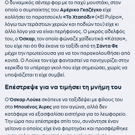
Ο δυναμικός σέντερ φορ με το παχύ μουστάκι, στον
οποίο ο συμπαίκτης του
Αμέρικο Γκαζέγκο
είχε
κολλήσει το παρατσούκλι
«Το Χταπόδι»
(«El Pulpo»,
λόγω των τεράστιων χεριών και ποδιών του) είχε κι
άλλο λόγο για να είναι περήφανος. Ο μικρός αδελφός
του, ο
Όσκαρ
, τον οποίο φώναζε χαϊδευτικά «Κάτσο»,
του είχε πει ότι θα έκανε το ταξίδι από τη
Σάντα Φε
μέχρι την πρωτεύουσα για να τον παρακολουθήσει από
κοντά. Ο Λούκε τον είχε φανταστεί να πανηγυρίζει στην
κερκίδα το υπέροχο γκολ που είχε σημειώσει, χωρίς να
υποψιάζεται τι είχε συμβεί.
Επέστρεψε για να τιμήσει τη μνήμη του
Ο
Όσκαρ Λούκε
σκόπευε να ταξιδέψει με φίλους του
στο
Μπουένος Άιρες
για τον αγώνα, αλλά δεν
κατάφερε να εξασφαλίσει εισιτήρια για το λεωφορείο.
Την ώρα που επέστρεφε σπίτι του, συνάντησε έναν
γείτονα ο οποίος είχε ένα φορτηγάκι και προσφέρθηκε