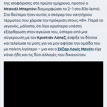
της ισοφάρισης στο πρώτο ημίχρονο, προτού ο
Ντανιέλ Μπερτόνι
διαμορφώσει το 2-1 στο 83ο λεπτό.
Στο δεύτερο ήταν αυτός ο σκόρερ του νικητήριου
τέρματος που χάρισε την πρόκριση στους «8». Παρά το
γεγονός, μάλιστα, ότι λίγο αργότερα υπέστη
εξάρθρωση στον αγκώνα του, ύστερα από μια
σύγκρουση με τον
Κριστιάν Λόπεζ
, έσφιξε τα δόντια
και τελείωσε το ματς για να μην αφήσει την ομάδα του
με παίκτη λιγότερο – μια και ο
Σέζαρ Λουίς Μενότι
είχε
κάνει ήδη και τις δύο αλλαγές που δικαιούταν.