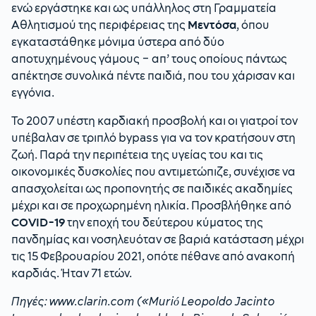
ενώ εργάστηκε και ως υπάλληλος στη Γραμματεία
Αθλητισμού της περιφέρειας της
Μεντόσα
, όπου
εγκαταστάθηκε μόνιμα ύστερα από δύο
αποτυχημένους γάμους – απ’ τους οποίους πάντως
απέκτησε συνολικά πέντε παιδιά, που του χάρισαν και
εγγόνια.
Το 2007 υπέστη καρδιακή προσβολή και οι γιατροί τον
υπέβαλαν σε τριπλό bypass για να τον κρατήσουν στη
ζωή. Παρά την περιπέτεια της υγείας του και τις
οικονομικές δυσκολίες που αντιμετώπιζε, συνέχισε να
απασχολείται ως προπονητής σε παιδικές ακαδημίες
μέχρι και σε προχωρημένη ηλικία. Προσβλήθηκε από
COVID-19
την εποχή του δεύτερου κύματος της
πανδημίας και νοσηλευόταν σε βαριά κατάσταση μέχρι
τις 15 Φεβρουαρίου 2021, οπότε πέθανε από ανακοπή
καρδιάς. Ήταν 71 ετών.
Πηγές: www.clarin.com («Murió Leopoldo Jacinto