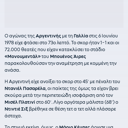
Ο αγώνας της
Αργεντινής
με τη
Γαλλία
στις 6 Ιουνίου
1978 είχε φτάσει στο 73ο λεπτό. Το σκορ ήταν 1-1 και οι
72.000 θεατές που είχαν κατακλύσει το στάδιο
«Μονουμεντάλ»
του
Μπουένος Άιρες
παρακολουθούσαν την αναμέτρηση με κομμένη την
ανάσα.
Η Αργεντινή είχε ανοίξει το σκορ στο 45′ με πέναλτι του
Ντανιέλ Πασαρέλα
, οι παίκτες της όμως τα είχαν βρει
σκούρα μετά την περιπετειώδη ισοφάριση από τον
Μισέλ Πλατινί
στο 60′. Λίγο αργότερα μάλιστα (68′) ο
Ντιντιέ Σιξ
βρέθηκε σε θέση τετ α τετ αλλά πλάσαρε
άστοχα.
Τη στιγμή εκείνη, όμως, ο
Μάριο Κέμπες
άρχισε μια