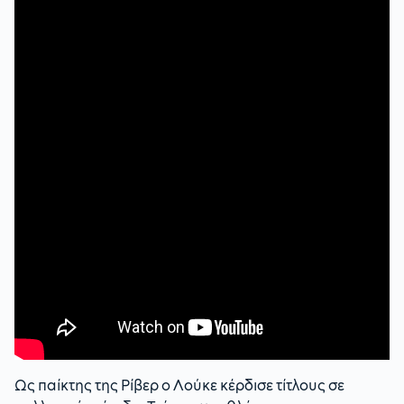
Ως παίκτης της Ρίβερ ο Λούκε κέρδισε τίτλους σε