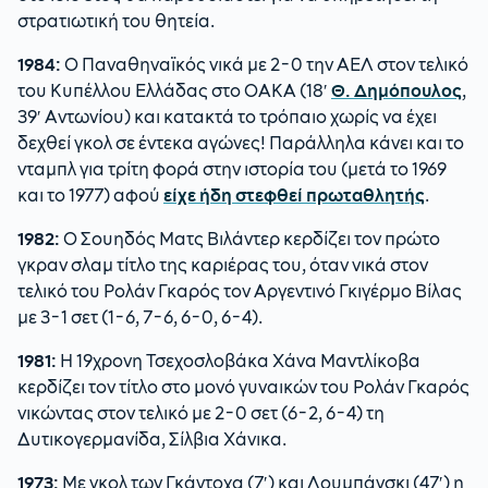
στρατιωτική του θητεία.
1984:
Ο Παναθηναϊκός νικά με 2-0 την ΑΕΛ στον τελικό
του Κυπέλλου Ελλάδας στο ΟΑΚΑ (18′
Θ. Δημόπουλος
,
39′ Αντωνίου) και κατακτά το τρόπαιο χωρίς να έχει
δεχθεί γκολ σε έντεκα αγώνες! Παράλληλα κάνει και το
νταμπλ για τρίτη φορά στην ιστορία του (μετά το 1969
και το 1977) αφού
είχε ήδη στεφθεί πρωταθλητής
.
1982:
Ο Σουηδός Ματς Βιλάντερ κερδίζει τον πρώτο
γκραν σλαμ τίτλο της καριέρας του, όταν νικά στον
τελικό του Ρολάν Γκαρός τον Αργεντινό Γκιγέρμο Βίλας
με 3-1 σετ (1-6, 7-6, 6-0, 6-4).
1981:
Η 19χρονη Τσεχοσλοβάκα Χάνα Μαντλίκοβα
κερδίζει τον τίτλο στο μονό γυναικών του Ρολάν Γκαρός
νικώντας στον τελικό με 2-0 σετ (6-2, 6-4) τη
Δυτικογερμανίδα, Σίλβια Χάνικα.
1973:
Με γκολ των Γκάντοχα (7′) και Λουμπάνσκι (47′) η