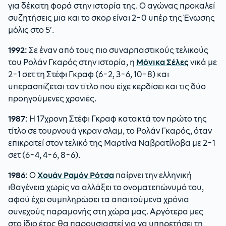
για δέκατη φορά στην ιστορία της. Ο αγώνας προκαλεί
συζητήσεις μια και το σκορ είναι 2-0 υπέρ της Ένωσης
μόλις στο 5′.
1992:
Σε έναν από τους πιο συναρπαστικούς τελικούς
του Ρολάν Γκαρός στην ιστορία, η
Μόνικα Σέλες
νικά με
2-1 σετ τη Στέφι Γκραφ (6-2, 3-6, 10-8) και
υπερασπίζεται τον τίτλο που είχε κερδίσει και τις δύο
προηγούμενες χρονιές.
1987:
Η 17χρονη Στέφι Γκραφ κατακτά τον πρώτο της
τίτλο σε τουρνουά γκραν σλαμ, το Ρολάν Γκαρός, όταν
επικρατεί στον τελικό της Μαρτίνα Ναβρατίλοβα με 2-1
σετ (6-4, 4-6, 8-6).
1986:
Ο
Χουάν Ραμόν Ρότσα
παίρνει την ελληνική
ιθαγένεια χωρίς να αλλάξει το ονοματεπώνυμό του,
αφού έχει συμπληρώσει τα απαιτούμενα χρόνια
συνεχούς παραμονής στη χώρα μας. Αργότερα μες
στο ίδιο έτος θα παρουσιαστεί για να υπηρετήσει τη