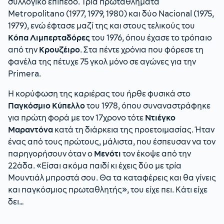
συλλογικό επίπεδο. Τρία πρωταθλήματα
Metropolitano (1977, 1979, 1980) και δύο Nacional (1975,
1979), ενώ έφτασε μαζί της και στους τελικούς του
Κόπα Λιμπερταδόρες
του 1976, όπου έχασε το τρόπαιο
από την
Κρουζέιρο
. Στα πέντε χρόνια που φόρεσε τη
φανέλα της πέτυχε 75 γκολ μόνο σε αγώνες για την
Primera.
Η κορύφωση της καριέρας του ήρθε φυσικά στο
Παγκόσμιο Κύπελλο
του 1978, όπου συναναστράφηκε
για πρώτη φορά με τον 17χρονο τότε
Ντιέγκο
Μαραντόνα
κατά τη διάρκεια της προετοιμασίας. Ήταν
ένας από τους πρώτους, μάλιστα, που έσπευσαν να τον
παρηγορήσουν όταν ο
Μενότι
τον έκοψε από την
22άδα. «Είσαι ακόμα παιδί κι έχεις δύο με τρία
Μουντιάλ μπροστά σου. Θα τα καταφέρεις και θα γίνεις
και παγκόσμιος πρωταθλητής», του είχε πει. Κάτι είχε
δει…