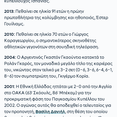
κυπελλούχος Ισπανίας.
2013:
Πεθαίνει σε ηλικία 91 ετών η πρώην
πρωταθλήτρια της κολύμβησης και ηθοποιός, Έστερ
Γουίλιαμς.
2010:
Πεθαίνει σε ηλικία 70 ετών ο Γιώργος
Καραγεωργίου, ο σημαντικότερος σκηνοθέτης
αθλητικών γεγονότων στη σουηδική τηλεόραση.
2004:
Ο Αργεντινός Γκαστόν Γκαούντιο κατακτά το
Ρολάν Γκαρός, τον μοναδικό μεγάλο τίτλο της καριέρας
του, νικώντας στον τελικό με 3-2 σετ (0-6, 3-6, 6-4, 6-1,
8-6) τον συμπατριώτη του, Γκιγέρμο Κορία.
2001:
Η Εθνική Ελλάδας ηττάται με 2-0 από την Αγγλία
στο ΟΑΚΑ (63′ Σκόουλς, 86′ Μπέκαμ) για την
προκριματική φάση του Παγκοσμίου Κυπέλλου του
2002. Ο αγώνας αυτός θα αποδειχθεί ο τελευταίος για
τον προπονητή,
Βασίλη Δανιήλ
, στη θέση του οποίου