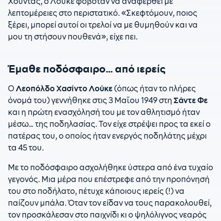
Χούντας, ο Λούκε φοβόταν να αναφερθεί με
λεπτομέρειες στο περιστατικό. «Σκεφτόμουν, ποιος
ξέρει, μπορεί αυτοί οι τρελοί να με θυμηθούν και να
μου τη στήσουν πουθενά», είχε πει.
Έμαθε ποδόσφαιρο… από ιερείς
Ο
Λεοπόλδο Χασίντο Λούκε
(όπως ήταν το πλήρες
όνομά του) γεννήθηκε στις 3 Μαΐου 1949 στη
Σάντε Φε
και η πρώτη ενασχόλησή του με τον αθλητισμό ήταν
μέσω… της ποδηλασίας. Τον είχε στρέψει προς τα εκεί ο
πατέρας του, ο οποίος ήταν ενεργός ποδηλάτης μέχρι
τα 45 του.
Με το ποδόσφαιρο ασχολήθηκε ύστερα από ένα τυχαίο
γεγονός. Μια μέρα που επέστρεφε από την προπόνησή
του στο ποδήλατο, πέτυχε κάποιους ιερείς (!) να
παίζουν μπάλα. Όταν τον είδαν να τους παρακολουθεί,
τον προσκάλεσαν στο παιχνίδι κι ο ψηλόλιγνος νεαρός