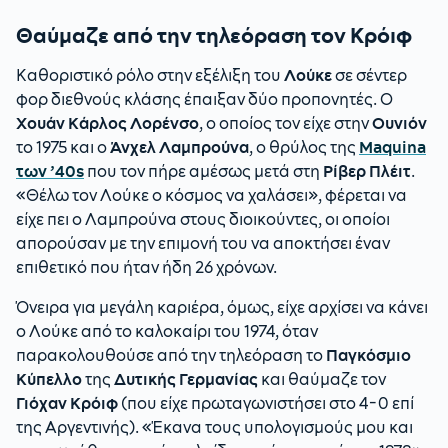
Θαύμαζε από την τηλεόραση τον Κρόιφ
Καθοριστικό ρόλο στην εξέλιξη του
Λούκε
σε σέντερ
φορ διεθνούς κλάσης έπαιξαν δύο προπονητές. Ο
Χουάν Κάρλος Λορένσο
, ο οποίος τον είχε στην
Ουνιόν
το 1975 και ο
Άνχελ Λαμπρούνα
, ο θρύλος της
Maquina
των ’40s
που τον πήρε αμέσως μετά στη
Ρίβερ Πλέιτ
.
«Θέλω τον Λούκε ο κόσμος να χαλάσει», φέρεται να
είχε πει ο Λαμπρούνα στους διοικούντες, οι οποίοι
απορούσαν με την επιμονή του να αποκτήσει έναν
επιθετικό που ήταν ήδη 26 χρόνων.
Όνειρα για μεγάλη καριέρα, όμως, είχε αρχίσει να κάνει
ο Λούκε από το καλοκαίρι του 1974, όταν
παρακολουθούσε από την τηλεόραση το
Παγκόσμιο
Κύπελλο
της
Δυτικής Γερμανίας
και θαύμαζε τον
Γιόχαν Κρόιφ
(που είχε πρωταγωνιστήσει στο 4-0 επί
της Αργεντινής). «Έκανα τους υπολογισμούς μου και