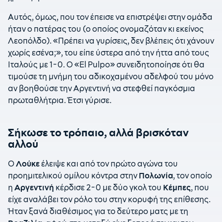
Αυτός, όμως, που τον έπεισε να επιστρέψει στην ομάδα
ήταν ο πατέρας του (ο οποίος ονομαζόταν κι εκείνος
Λεοπόλδο). «Πρέπει να γυρίσεις, δεν βλέπεις ότι χάνουν
χωρίς εσένα;», του είπε ύστερα από την ήττα από τους
Ιταλούς με 1-0. Ο «El Pulpo» συνειδητοποίησε ότι θα
τιμούσε τη μνήμη του αδικοχαμένου αδελφού του μόνο
αν βοηθούσε την Αργεντινή να στεφθεί παγκόσμια
πρωταθλήτρια. Έτσι γύρισε.
Σήκωσε το τρόπαιο, αλλά βρισκόταν
αλλού
Ο
Λούκε
έλειψε και από τον πρώτο αγώνα του
προημιτελικού ομίλου κόντρα στην
Πολωνία
, τον οποίο
η
Αργεντινή
κέρδισε 2-0 με δύο γκολ του
Κέμπες
, που
είχε αναλάβει τον ρόλο του στην κορυφή της επίθεσης.
Ήταν ξανά διαθέσιμος για το δεύτερο ματς με τη