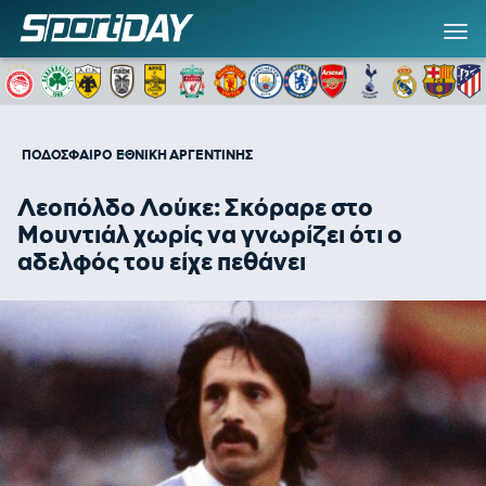
ΠΟΔΟΣΦΑΙΡΟ
ΕΘΝΙΚΗ ΑΡΓΕΝΤΙΝΗΣ
Λεοπόλδο Λούκε: Σκόραρε στο
Μουντιάλ χωρίς να γνωρίζει ότι ο
αδελφός του είχε πεθάνει