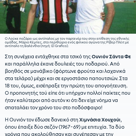
Ο Λούκε ποζάρει ως αντίπαλος με τον παρτενέρ του στην επίθεση της εθνικής
ομάδας, Μάριο Κέμπες, στο περιθώριο ενός φιλικού αγώνα της Ρίβερ Πλέιτ με
αντίπαλο τη Βαλένθια (πηγή: El Grafico).
Στη συνέχεια εντάχθηκε στα τσικό της
Ουνιόν Σάντα Φε
και παράλληλα έκανε δουλειές του ποδαριού. Από
βοηθός σε μανάβικο (φόρτωνε φρούτα και λαχανικά
στα τελάρα) μέχρι και σε εργοστάσιο παπουτσιών. Στα
18 του, όμως, εισέπραξε την πρώτη του απογοήτευση.
Ο προπονητής τού είπε ότι υπήρχαν πολλοί παίκτες που
ήταν καλύτεροι από αυτόν κι ότι δεν είχε νόημα να
σπαταλάει τον χρόνο του στο ποδόσφαιρο!
Η Ουνιόν τον έδωσε δανεικό στη
Χιμνάσια Χουχούι
,
όπου έπαιξε δύο σεζόν (1967-69) με επιτυχία. Τα δύο
χρόνια που ακολούθησαν και συνέπεσαν με την