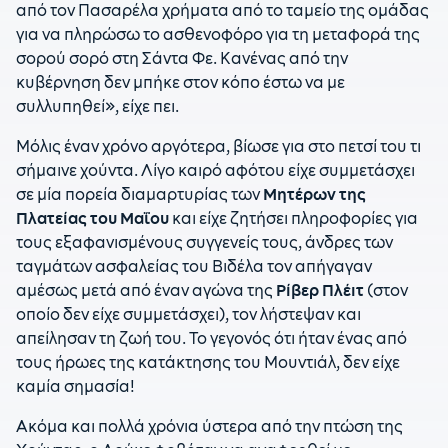
από τον Πασαρέλα χρήματα από το ταμείο της ομάδας
για να πληρώσω το ασθενοφόρο για τη μεταφορά της
σορού σορό στη Σάντα Φε. Κανένας από την
κυβέρνηση δεν μπήκε στον κόπο έστω να με
συλλυπηθεί», είχε πει.
Μόλις έναν χρόνο αργότερα, βίωσε για στο πετσί του τι
σήμαινε χούντα. Λίγο καιρό αφότου είχε συμμετάσχει
σε μία πορεία διαμαρτυρίας των
Μητέρων της
Πλατείας του Μαΐου
και είχε ζητήσει πληροφορίες για
τους εξαφανισμένους συγγενείς τους, άνδρες των
ταγμάτων ασφαλείας του Βιδέλα τον απήγαγαν
αμέσως μετά από έναν αγώνα της
Ρίβερ Πλέιτ
(στον
οποίο δεν είχε συμμετάσχει), τον λήστεψαν και
απείλησαν τη ζωή του. Το γεγονός ότι ήταν ένας από
τους ήρωες της κατάκτησης του Μουντιάλ, δεν είχε
καμία σημασία!
Ακόμα και πολλά χρόνια ύστερα από την πτώση της