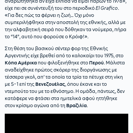
αναρωτήθηκα αν είχα ελπίδα να είμαι παρών το 1978»,
είχε πει σε συνέντευξή του στο περιοδικό
El Grafico
.
«Για δες πώς τα φέρνει η ζωή… Όχι μόνο
συμπεριλήφθηκα στην αποστολή της εθνικής, αλλά με
την αλφαβητική σειρά που δόθηκαν τα νούμερα, πήρα
το “14”, αυτό που φορούσε ο Κρόιφ!».
Στη θέση του βασικού σέντερ φορ της Εθνικής
Αργεντινής είχε βρεθεί από το καλοκαίρι του 1975, στο
Κόπα Αμέρικα
που φιλοξενήθηκε στο
Περού
. Μάλιστα
αναδείχθηκε πρώτος σκόρερ της διοργάνωσης με
τέσσερα γκολ, απ’ τα οποία τα τρία τα πέτυχε στη νίκη
με 5-1 επί της
Βενεζουέλας
, όπου έκανε και το
ντεμπούτο του με το εθνόσημο. Η ομάδα, πάντως, δεν
κατάφερε να φτάσει στα ημιτελικά αφού ηττήθηκε
στον κρίσιμο αγώνα από τη
Βραζιλία
.