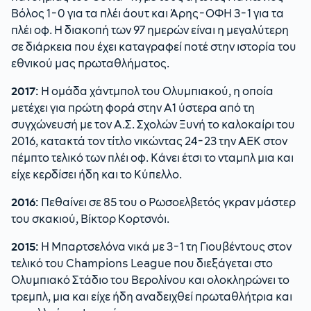
Βόλος 1-0 για τα πλέι άουτ και Άρης-ΟΦΗ 3-1 για τα
πλέι οφ. Η διακοπή των 97 ημερών είναι η μεγαλύτερη
σε διάρκεια που έχει καταγραφεί ποτέ στην ιστορία του
εθνικού μας πρωταθλήματος.
2017:
Η ομάδα χάντμπολ του Ολυμπιακού, η οποία
μετέχει για πρώτη φορά στην Α1 ύστερα από τη
συγχώνευσή με τον Α.Σ. Σχολών Ξυνή το καλοκαίρι του
2016, κατακτά τον τίτλο νικώντας 24-23 την ΑΕΚ στον
πέμπτο τελικό των πλέι οφ. Κάνει έτσι το νταμπλ μια και
είχε κερδίσει ήδη και το Κύπελλο.
2016:
Πεθαίνει σε 85 του ο Ρωσοελβετός γκραν μάστερ
του σκακιού, Βίκτορ Κορτσνόι.
2015:
Η Μπαρτσελόνα νικά με 3-1 τη Γιουβέντους στον
τελικό του Champions League που διεξάγεται στο
Ολυμπιακό Στάδιο του Βερολίνου και ολοκληρώνει το
τρεμπλ, μια και είχε ήδη αναδειχθεί πρωταθλήτρια και