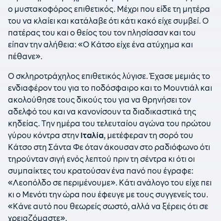
ο μυστακοφόρος επιθετικός. Μέχρι που είδε τη μητέρα
του να κλαίει και κατάλαβε ότι κάτι κακό είχε συμβεί. Ο
πατέρας του και ο θείος του τον πλησίασαν και του
είπαν την αλήθεια: «Ο Κάτσο είχε ένα ατύχημα και
πέθανε».
Ο σκληροτράχηλος επιθετικός λύγισε. Έχασε μεμιάς το
ενδιαφέρον του για το ποδόσφαιρο και το Μουντιάλ και
ακολούθησε τους δικούς του για να θρηνήσει τον
αδελφό του και να κανονίσουν τα διαδικαστικά της
κηδείας. Την ημέρα του τελευταίου αγώνα του πρώτου
γύρου κόντρα στην
Ιταλία
, μετέφεραν τη σορό του
Κάτσο στη Σάντα Φε όταν άκουσαν στο ραδιόφωνο ότι
τηρούνταν σιγή ενός λεπτού πριν τη σέντρα κι ότι οι
συμπαίκτες του κρατούσαν ένα πανό που έγραφε:
«Λεοπόλδο σε περιμένουμε». Κάτι ανάλογο του είχε πει
κι ο Μενότι την ώρα που έφευγε με τους συγγενείς του.
«Κάνε αυτό που θεωρείς σωστό, αλλά να ξέρεις ότι σε
χρειαζόμαστε».