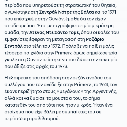
περίοδο που υπηρετούσε τη στρατιωτική του θητεία,
αγωνίστηκε στη
Σεντράλ Νότρε
της
Σάλτα
και το 1971
που επέστρεψε στην Ουνιόν, έμαθε ότι τον είχαν
αποδεσμεύσει. Έτσι μεταγράφηκε σε μία μικρότερη
ομάδα, την
Ατένας Ντε Σάντο Τομέ
, όπου οι καλές του
εμφανίσεις έφεραν τη μεταγραφή στη
Ροζάριο
Σεντράλ
στα τέλη του 1972. Πρόλαβε να παίξει μόλις
τέσσερα παιχνίδια στην Primera όμως σημείωσε τρία
γκολ και η Ουνιόν πείστηκε να του δώσει την ευκαιρία
που άξιζε στις αρχές του 1973.
Η εξαιρετική του απόδοση στην σεζόν ανόδου του
συλλόγου που τον ανέδειξε στην Primera, το 1974, τον
έκανε περιζήτητο στους «μεγάλους» της Αργεντινής,
αλλά και να ξυρίσει το μουστάκι του, το σήμα
κατατεθέν του από τότε που ήταν μικρός. Ήταν ένα
στοίχημα που είχε βάλει με συμπαίκτες του σε
περίπτωση προβιβασμού.