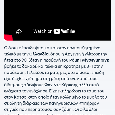
Ο Λούκε έπαιξε φυσικά και στον πολυσυζητημένο
τελικό με την
Ολλανδία
, όπου η Αργεντινή γλίτωσε την
ήττα στο 90′ (όταν η προβολή του
Ρόμπι Ρένσενμπρινκ
βρήκε το δοκάρι) και τελικά επικράτησε με 3-1 στην
παράταση. Τελείωσε το ματς μες στα αίματα, επειδή
είχε δεχθεί χτύπημα στη μύτη από έναν από τους
δίδυμους αδελφούς
Φαν Ντε Κέρκοφ
, αλλά αυτό
ελάχιστα τον ενόχλησε. Είχε εκπληρώσει το τάμα του
στον Κάτσο, στον οποίο ήταν κολλημένο το μυαλό του
σε όλη τη διάρκεια των πανηγυρισμών. «Υπήρχαν
στιγμές που περπατούσα σαν ζόμπι. Οι φίλαθλοι