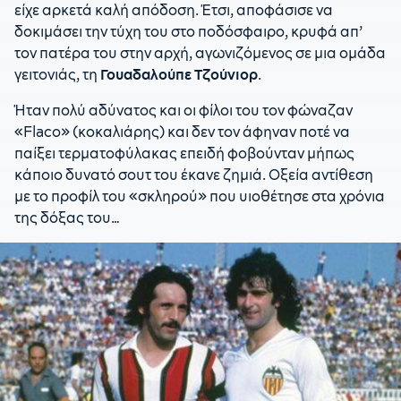
είχε αρκετά καλή απόδοση. Έτσι, αποφάσισε να
δοκιμάσει την τύχη του στο ποδόσφαιρο, κρυφά απ’
τον πατέρα του στην αρχή, αγωνιζόμενος σε μια ομάδα
γειτονιάς, τη
Γουαδαλούπε Τζούνιορ
.
Ήταν πολύ αδύνατος και οι φίλοι του τον φώναζαν
«Flaco» (κοκαλιάρης) και δεν τον άφηναν ποτέ να
παίξει τερματοφύλακας επειδή φοβούνταν μήπως
κάποιο δυνατό σουτ του έκανε ζημιά. Οξεία αντίθεση
με το προφίλ του «σκληρού» που υιοθέτησε στα χρόνια
της δόξας του…