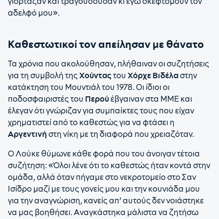
γιόρταζαν και τραγουδούσαν κι εγώ σκεφτόμουν τον
αδελφό μου».
Καθεστωτικοί τον απείλησαν με θάνατο
Τα χρόνια που ακολούθησαν, πλήθαιναν οι συζητήσεις
για τη συμβολή της
Χούντας
του
Χόρχε Βιδέλα
στην
κατάκτηση του Μουντιάλ του 1978. Οι ίδιοι οι
ποδοσφαιριστές του
Περού
έβγαιναν στα ΜΜΕ και
έλεγαν ότι γνώριζαν για συμπαίκτες τους που είχαν
χρηματιστεί από το καθεστώς για να φτάσει η
Αργεντινή
στη νίκη με τη διαφορά που χρειαζόταν.
Ο Λούκε θύμωνε κάθε φορά που του άνοιγαν τέτοια
συζήτηση: «Όλοι λένε ότι το καθεστώς ήταν κοντά στην
ομάδα, αλλά όταν πήγαμε στο νεκροτομείο στο Σαν
Ισίδρο μαζί με τους γονείς μου και την κουνιάδα μου
για την αναγνώριση, κανείς απ’ αυτούς δεν νοιάστηκε
να μας βοηθήσει. Αναγκάστηκα μάλιστα να ζητήσω