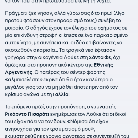
να τον πάει στην πρωτεύουσα εκείνη τη νύχτα.
Πράγματι ξεκίνησαν, αλλά γύρω στις 6 το πρωί (λίγο
προτού φτάσουν στον προορισμό τους) συνέβη το
μοιραίο. Ο οδηγός έχασε τον έλεγχο του οχήματος σε
μία επικίνδυνη στροφή κι έπεσε σε ένα παρκαρισμένο
αυτοκίνητο, με συνέπεια και οι δύο επιβαίνοντες να
σκοτωθούν ακαριαία… Τα τραγικά νέα έφτασαν
γρήγορα στην οικογένεια Λούκε στη
Σάντα Φε
, όχι
όμως και στο προπονητικό κέντρο της
Εθνικής
Αργεντινής
. Ο πατέρας του σέντερ φορ της
«αλμπισελέστε» έκρινε ότι θα ήταν καλύτερα ο
μεγάλος γιος του να μη μάθει τίποτε πριν από τον
κρίσιμο αγώνα με τη
Γαλλία
.
Το επόμενο πρωί, στην προπόνηση, ο γυμναστής
Ρικάρντο Πισαρότι
ενημέρωσε τον Λούκε ότι οι δικοί
του είχαν πάει να τον δουν. «Νόμισα ότι είχαν
ανησυχήσει για τον τραυματισμό μου»,
εκμυστηρεύθηκε χρόνια αργότερα σε συνέντευξή του