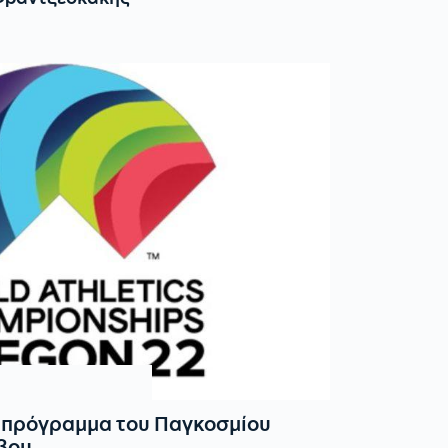
ό πρόγραμμα του Παγκοσμίου
βου