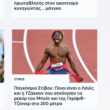
πρωταθλητής στον ακοντισμό
κυνηγώντας... μάνγκο
ΣΤΙΒΟΣ
Παγκόσμιο Στίβου: Ποιοι είναι ο Λάιλς
και η Τζάκσον που απείλησαν τα
ρεκόρ του Μπολτ και της Γκρίφιθ-
Τζόινερ στα 200 μέτρα