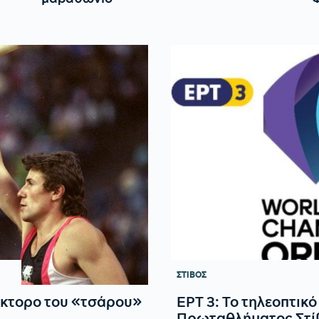
ΣΤΙΒΟΣ
άκτορο του «τσάρου»
EΡΤ 3: Το τηλεοπτικ
Πρωταθλήματος Στί