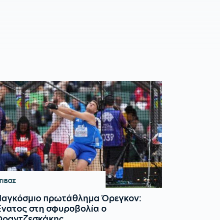
ΤΙΒΟΣ
Παγκόσμιο πρωτάθλημα Όρεγκον:
νατος στη σφυροβολία ο
Φραντζεσκάκης